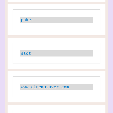
poker
slot
www.cinemasaver.com