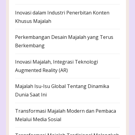
Inovasi dalam Industri Penerbitan Konten
Khusus Majalah
Perkembangan Desain Majalah yang Terus
Berkembang
Inovasi Majalah, Integrasi Teknologi
Augmented Reality (AR)
Majalah Isu-Isu Global Tentang Dinamika
Dunia Saat Ini
Transformasi Majalah Modern dan Pembaca
Melalui Media Sosial