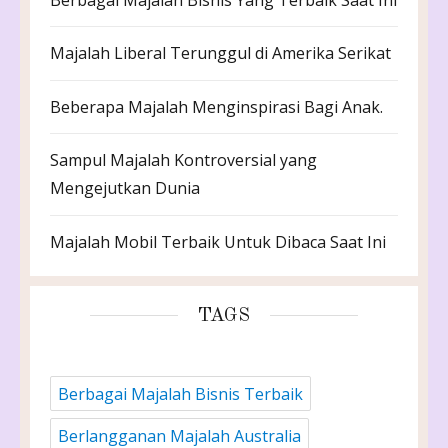
Majalah Liberal Terunggul di Amerika Serikat
Beberapa Majalah Menginspirasi Bagi Anak.
Sampul Majalah Kontroversial yang
Mengejutkan Dunia
Majalah Mobil Terbaik Untuk Dibaca Saat Ini
TAGS
Berbagai Majalah Bisnis Terbaik
Berlangganan Majalah Australia