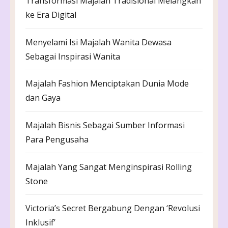
Transformasi Majalah Tradisional Melangkah
ke Era Digital
Menyelami Isi Majalah Wanita Dewasa
Sebagai Inspirasi Wanita
Majalah Fashion Menciptakan Dunia Mode
dan Gaya
Majalah Bisnis Sebagai Sumber Informasi
Para Pengusaha
Majalah Yang Sangat Menginspirasi Rolling
Stone
Victoria’s Secret Bergabung Dengan ‘Revolusi
Inklusif’