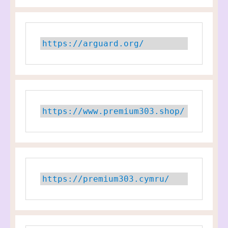
https://arguard.org/
https://www.premium303.shop/
https://premium303.cymru/