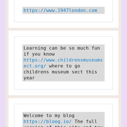
https://www.1947london.com
Learning can be so much fun 
if you know 
https://www.childrensmuseums
ect.org/
 where to go 
childrens museum sect this 
year
Welcome to my blog 
https://bloog.io/
 The full 