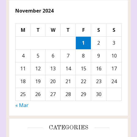
November 2024
M
T
W
T
F
S
S
1
2
3
4
5
6
7
8
9
10
11
12
13
14
15
16
17
18
19
20
21
22
23
24
25
26
27
28
29
30
« Mar
CATEGORIES