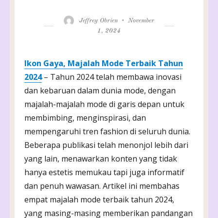
Author
Posted
Jeffrey Obrien
November
on
1, 2024
Ikon Gaya, Majalah Mode Terbaik Tahun
2024
– Tahun 2024 telah membawa inovasi
dan kebaruan dalam dunia mode, dengan
majalah-majalah mode di garis depan untuk
membimbing, menginspirasi, dan
mempengaruhi tren fashion di seluruh dunia.
Beberapa publikasi telah menonjol lebih dari
yang lain, menawarkan konten yang tidak
hanya estetis memukau tapi juga informatif
dan penuh wawasan. Artikel ini membahas
empat majalah mode terbaik tahun 2024,
yang masing-masing memberikan pandangan