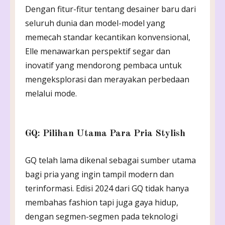
Dengan fitur-fitur tentang desainer baru dari
seluruh dunia dan model-model yang
memecah standar kecantikan konvensional,
Elle menawarkan perspektif segar dan
inovatif yang mendorong pembaca untuk
mengeksplorasi dan merayakan perbedaan
melalui mode.
GQ: Pilihan Utama Para Pria Stylish
GQ telah lama dikenal sebagai sumber utama
bagi pria yang ingin tampil modern dan
terinformasi. Edisi 2024 dari GQ tidak hanya
membahas fashion tapi juga gaya hidup,
dengan segmen-segmen pada teknologi