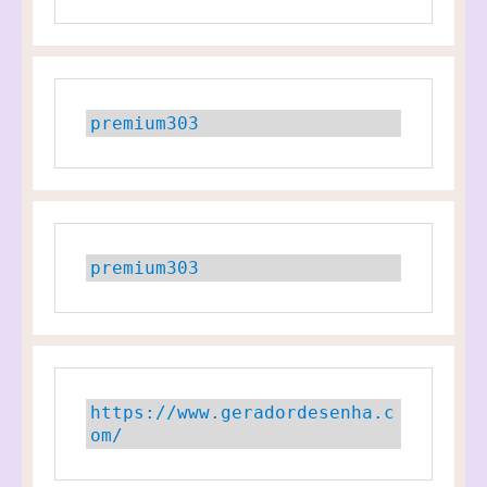
premium303
premium303
https://www.geradordesenha.c
om/