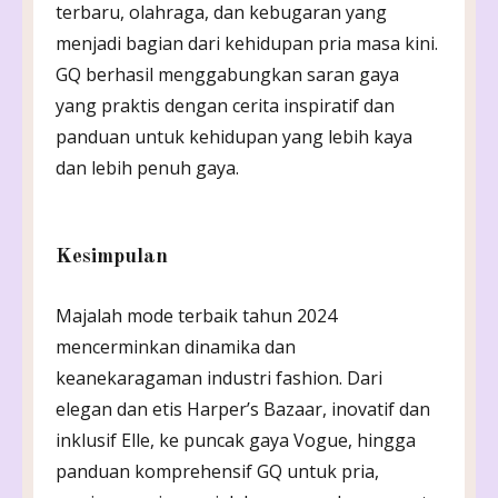
terbaru, olahraga, dan kebugaran yang
menjadi bagian dari kehidupan pria masa kini.
GQ berhasil menggabungkan saran gaya
yang praktis dengan cerita inspiratif dan
panduan untuk kehidupan yang lebih kaya
dan lebih penuh gaya.
Kesimpulan
Majalah mode terbaik tahun 2024
mencerminkan dinamika dan
keanekaragaman industri fashion. Dari
elegan dan etis Harper’s Bazaar, inovatif dan
inklusif Elle, ke puncak gaya Vogue, hingga
panduan komprehensif GQ untuk pria,