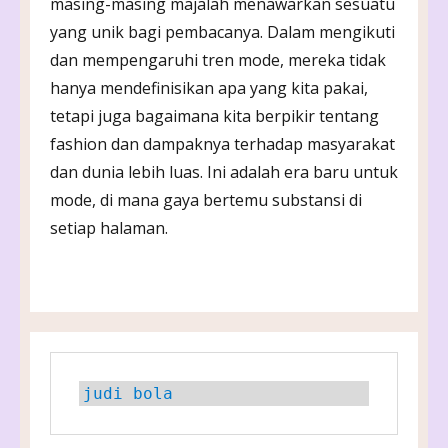
masing-masing majalah menawarkan sesuatu
yang unik bagi pembacanya. Dalam mengikuti
dan mempengaruhi tren mode, mereka tidak
hanya mendefinisikan apa yang kita pakai,
tetapi juga bagaimana kita berpikir tentang
fashion dan dampaknya terhadap masyarakat
dan dunia lebih luas. Ini adalah era baru untuk
mode, di mana gaya bertemu substansi di
setiap halaman.
judi bola