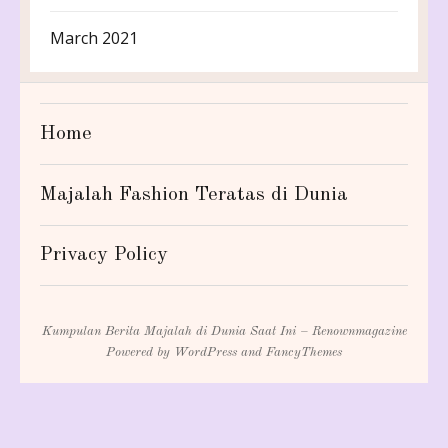
March 2021
Home
Majalah Fashion Teratas di Dunia
Privacy Policy
Kumpulan Berita Majalah di Dunia Saat Ini – Renownmagazine
Powered by
WordPress
and
FancyThemes