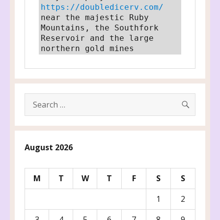
https://doubledicerv.com/
near the majestic Ruby 
Mountains, the Southfork 
Reservoir and the large 
northern gold mines
SEARC
Search
for:
August 2026
M
T
W
T
F
S
S
1
2
3
4
5
6
7
8
9