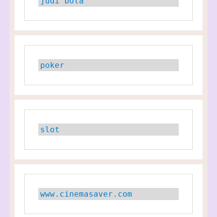
judi bola
poker
slot
www.cinemasaver.com