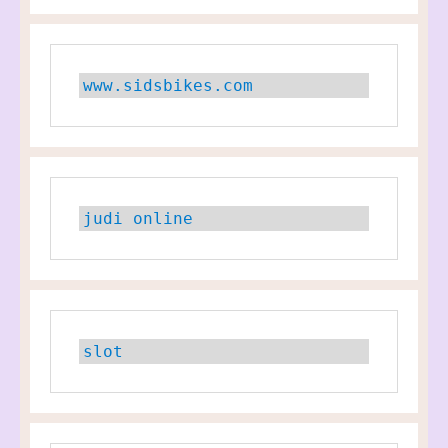
www.sidsbikes.com
judi online
slot