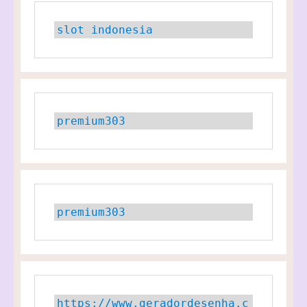
slot indonesia
premium303
premium303
https://www.geradordesenha.c