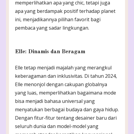
memperlihatkan apa yang chic, tetapi juga
apa yang berdampak positif terhadap planet
ini, menjadikannya pilihan favorit bagi
pembaca yang sadar lingkungan.
Elle: Dinamis dan Beragam
Elle tetap menjadi majalah yang merangkul
keberagaman dan inklusivitas. Di tahun 2024,
Elle menonjol dengan cakupan globalnya
yang luas, memperlihatkan bagaimana mode
bisa menjadi bahasa universal yang
menyatukan berbagai budaya dan gaya hidup.
Dengan fitur-fitur tentang desainer baru dari
seluruh dunia dan model-model yang