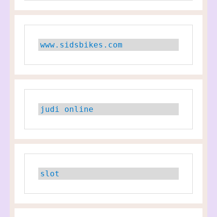
www.sidsbikes.com
judi online
slot