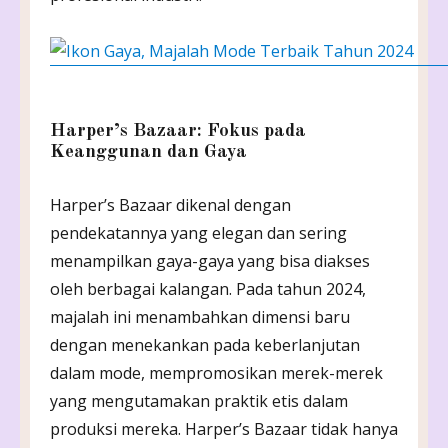
Harper’s Bazaar: Fokus pada
Keanggunan dan Gaya
Harper’s Bazaar dikenal dengan
pendekatannya yang elegan dan sering
menampilkan gaya-gaya yang bisa diakses
oleh berbagai kalangan. Pada tahun 2024,
majalah ini menambahkan dimensi baru
dengan menekankan pada keberlanjutan
dalam mode, mempromosikan merek-merek
yang mengutamakan praktik etis dalam
produksi mereka. Harper’s Bazaar tidak hanya