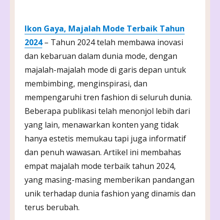
Ikon Gaya, Majalah Mode Terbaik Tahun
2024
– Tahun 2024 telah membawa inovasi
dan kebaruan dalam dunia mode, dengan
majalah-majalah mode di garis depan untuk
membimbing, menginspirasi, dan
mempengaruhi tren fashion di seluruh dunia.
Beberapa publikasi telah menonjol lebih dari
yang lain, menawarkan konten yang tidak
hanya estetis memukau tapi juga informatif
dan penuh wawasan. Artikel ini membahas
empat majalah mode terbaik tahun 2024,
yang masing-masing memberikan pandangan
unik terhadap dunia fashion yang dinamis dan
terus berubah.