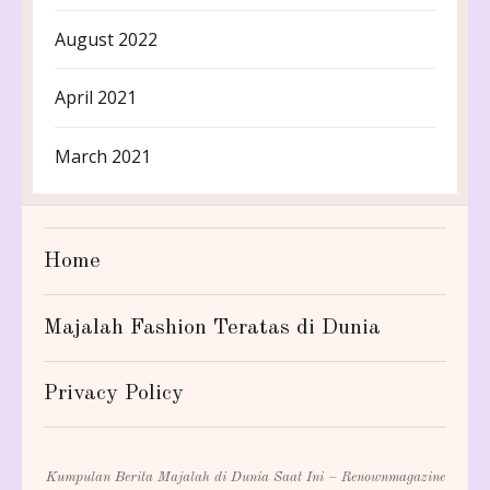
August 2022
April 2021
March 2021
Home
Majalah Fashion Teratas di Dunia
Privacy Policy
Kumpulan Berita Majalah di Dunia Saat Ini – Renownmagazine