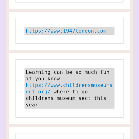
https://www.1947london.com
Learning can be so much fun 
if you know 
https://www.childrensmuseums
ect.org/
 where to go 
childrens museum sect this 
year