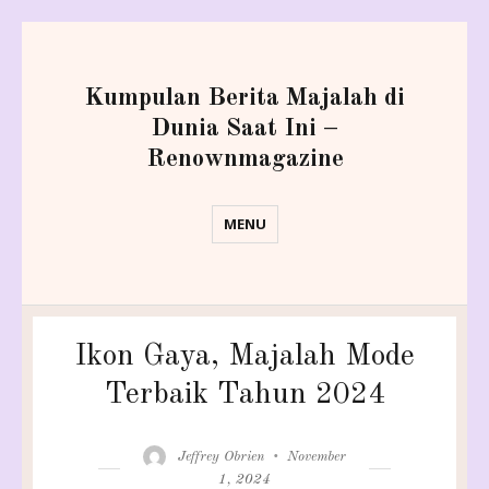
Kumpulan Berita Majalah di
Dunia Saat Ini –
Renownmagazine
MENU
Ikon Gaya, Majalah Mode
Terbaik Tahun 2024
Author
Posted
Jeffrey Obrien
November
on
1, 2024