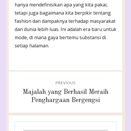
hanya mendefinisikan apa yang kita pakai,
tetapi juga bagaimana kita berpikir tentang
fashion dan dampaknya terhadap masyarakat
dan dunia lebih luas. Ini adalah era baru untuk
mode, di mana gaya bertemu substansi di
setiap halaman.
Post
PREVIOUS
navigation
Previous
Majalah yang Berhasil Meraih
post:
Penghargaan Bergengsi