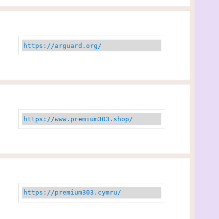
https://arguard.org/
https://www.premium303.shop/
https://premium303.cymru/