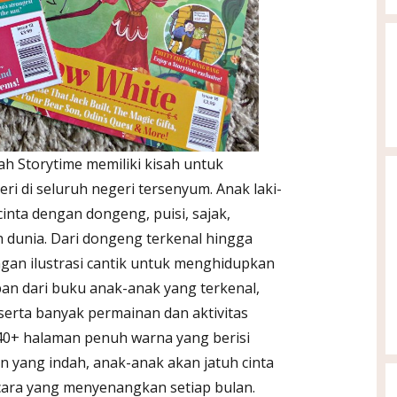
lah Storytime memiliki kisah untuk
i di seluruh negeri tersenyum. Anak laki-
inta dengan dongeng, puisi, sajak,
h dunia. Dari dongeng terkenal hingga
engan ilustrasi cantik untuk menghidupkan
tipan dari buku anak-anak yang terkenal,
, serta banyak permainan dan aktivitas
0+ halaman penuh warna yang berisi
an yang indah, anak-anak akan jatuh cinta
ara yang menyenangkan setiap bulan.