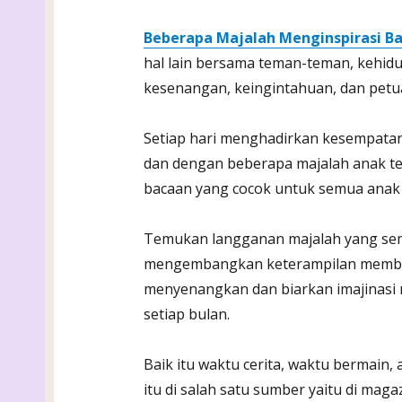
Beberapa Majalah Menginspirasi Ba
hal lain bersama teman-teman, kehi
kesenangan, keingintahuan, dan petu
Setiap hari menghadirkan kesempatan
dan dengan beberapa majalah anak ter
bacaan yang cocok untuk semua anak
Temukan langganan majalah yang sem
mengembangkan keterampilan memba
menyenangkan dan biarkan imajinasi m
setiap bulan.
Baik itu waktu cerita, waktu bermain
itu di salah satu sumber yaitu di maga