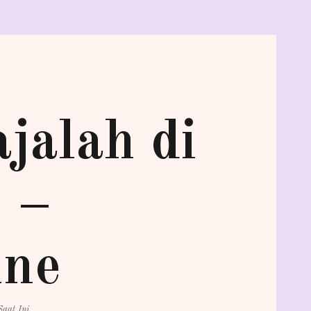
jalah di
 –
ne
aat Ini