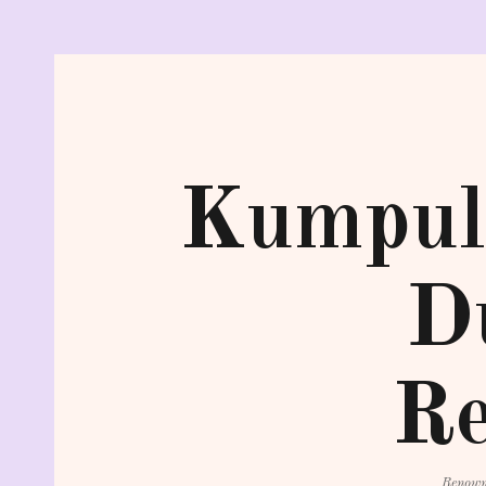
Kumpula
D
R
Renown