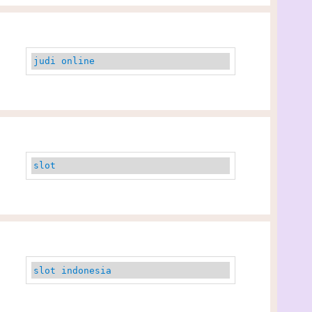
judi online
slot
slot indonesia