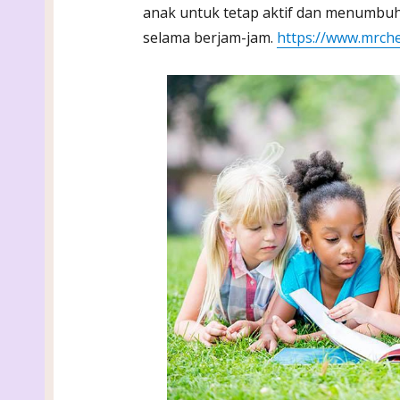
anak untuk tetap aktif dan menumbuhka
selama berjam-jam.
https://www.mrch