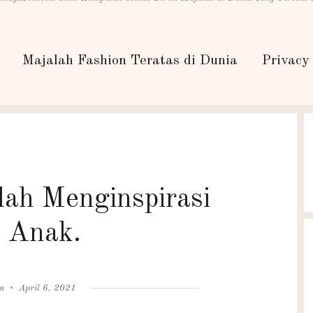
Majalah Fashion Teratas di Dunia
Privacy
ah Menginspirasi
 Anak.
Posted
en
April 6, 2021
on