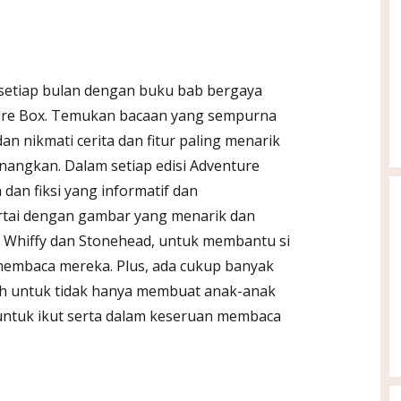
setiap bulan dengan buku bab bergaya
ure Box. Temukan bacaan yang sempurna
an nikmati cerita dan fitur paling menarik
angkan. Dalam setiap edisi Adventure
dan fiksi yang informatif dan
ertai dengan gambar yang menarik dan
 Whiffy dan Stonehead, untuk membantu si
embaca mereka. Plus, ada cukup banyak
ah untuk tidak hanya membuat anak-anak
 untuk ikut serta dalam keseruan membaca