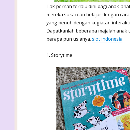
Tak pernah terlalu dini bagi anak-an
mereka sukai dan belajar dengan ca
yang penuh dengan kegiatan interaktif
Dapatkanlah beberapa majalah anak t
berapa pun usianya.
slot indonesia
1. Storytime