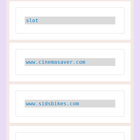
slot
www.cinemasaver.com
www.sidsbikes.com