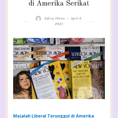
di Amerika Serikat
Author
Posted
Jeffrey Obrien
April 6,
on
2021
Majalah Liberal Terunggul di Amerika