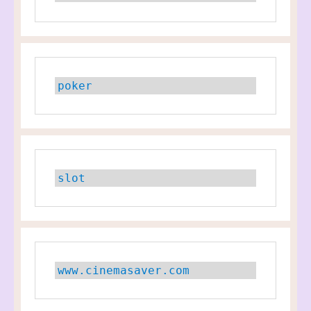
poker
slot
www.cinemasaver.com