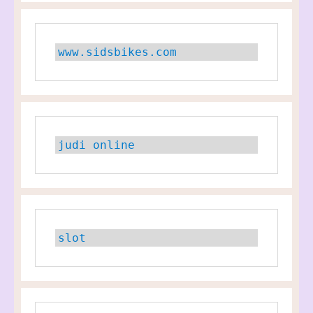
www.sidsbikes.com
judi online
slot